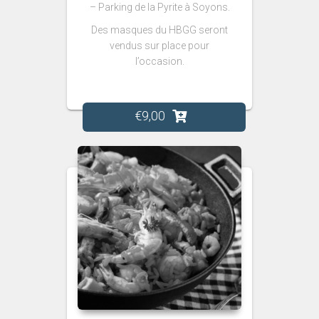
– Parking de la Pyrite à
Soyons.
Des masques du HBGG seront
vendus sur place pour
l’occasion.
€
9,00