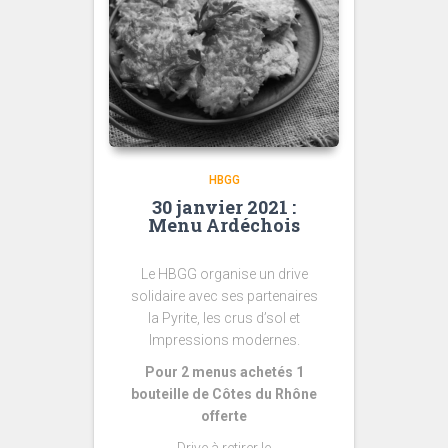
HBGG
30 janvier 2021 :
Menu Ardéchois
Le HBGG organise un drive
solidaire avec ses partenaires
la Pyrite, les crus d’sol et
Impressions modernes.
Pour 2 menus achetés 1
bouteille de Côtes du Rhône
offerte
Drive à retirer le