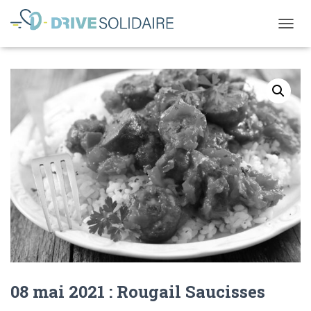
D
É
P
L
I
E
R
L
A
N
A
V
I
G
A
T
I
O
N
08 mai 2021 : Rougail Saucisses