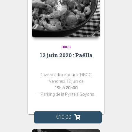
HBGG
12 juin 2020 : Paëlla
Drive solidaire pour le HBGG,
Vendredi 12 juin de
19h à 20h30
– Parking de la Pyrite à
Soyons.
€
10,00