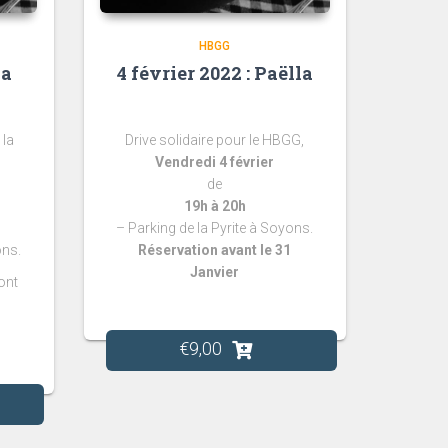
HBGG
la
4 février 2022 : Paëlla
 la
Drive solidaire pour le HBGG,
Vendredi 4 février
de
19h à 20h
– Parking de la Pyrite à
Soyons.
ns.
Réservation avant le 31
Janvier
ont
€
9,00