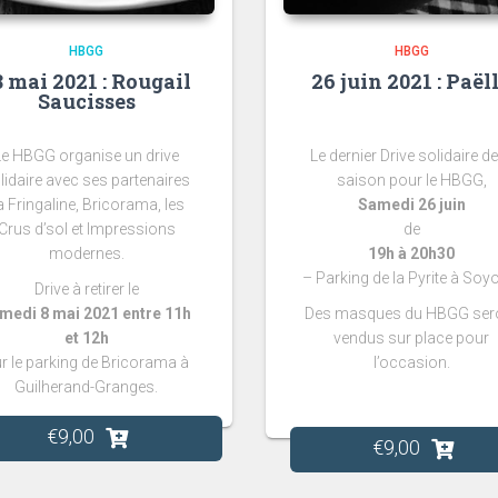
HBGG
HBGG
8 mai 2021 : Rougail
26 juin 2021 : Paël
Saucisses
Le HBGG organise un drive
Le dernier Drive solidaire de
lidaire avec ses partenaires
saison pour le HBGG,
a Fringaline, Bricorama, les
Samedi 26 juin
Crus d’sol et Impressions
de
modernes.
19h à 20h30
– Parking de la Pyrite à
Soyo
Drive à retirer le
medi 8 mai 2021 entre 11h
Des masques du HBGG ser
et 12h
vendus sur place pour
r le parking de Bricorama à
l’occasion.
Guilherand-Granges.
€
9,00
€
9,00