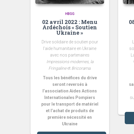
HBGG
02 avril 2022 : Menu
0
Ardéchois « Soutien
Ukraine »
Drive solidaire de soutien pour
l’aide humanitaire en Ukraine
so
avec nos partenaires
L
Impressions modernes
,
la
Fringaline
et
Bricorama
.
Tous les bénéfices du drive
seront reversés à
sa
l’association Aides Actions
Internationales Pompiers
su
pour le transport de matériel
et l’achat de produits de
première nécessité en
Ukraine