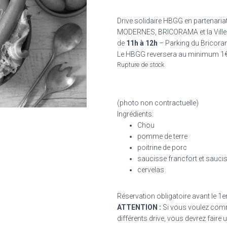
Drive solidaire HBGG
en partenari
MODERNES, BRICORAMA et la Vil
de
11h à 12h
– Parking du Bricora
Le HBGG reversera au minimum 1€ 
Rupture de stock
(
photo non contractuelle
)
Ingrédients:
Chou
pomme de terre
poitrine de porc
saucisse francfort et sauci
cervelas
Réservation obligatoire avant le 
ATTENTION :
Si vous voulez comm
différents drive, vous devrez fair